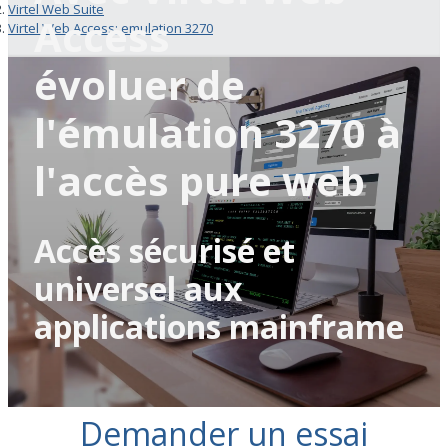
Virtel Web Suite
Access
Virtel Web Access: emulation 3270
évoluer de
l'émulation 3270 à
l'accès pure web
Accès sécurisé et
universel aux
applications mainframe
Demander un essai