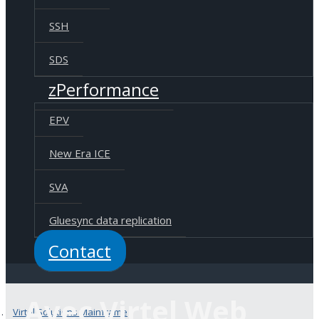
SSH
SDS
zPerformance
EPV
New Era ICE
SVA
Gluesync data replication
Contact
Avec Virtel Web
Virtel Solutions Mainframe