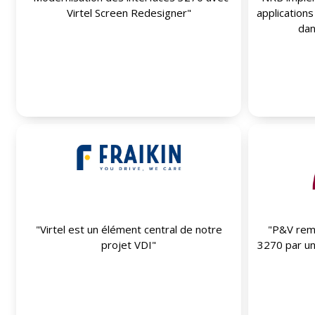
Lire plus
Virtel Screen Redesigner"
applications
dan
"Virtel est un élément central de notre
"P&V remp
Lire plus
projet VDI"
3270 par un