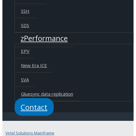
SSH
SDS
zPerformance
EPV
New Era ICE
SVA
Gluesync data replication
Contact
Virtel Solutions Mainframe